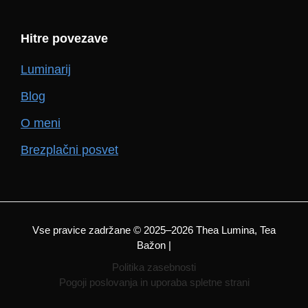
Hitre povezave
Luminarij
Blog
O meni
Brezplačni posvet
Vse pravice zadržane © 2025–2026 Thea Lumina, Tea
Bažon |
Politika zasebnosti
Pogoji poslovanja in uporaba spletne strani