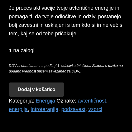
Je proces aktivacije tvoje avtentične energije in
pomaga ti, da tvoje odločitve in odzivi postanejo
bolj zavestni in usklajeni s tem kdo si in ne več s
tem, kaj se od tebe pričakuje.
1 na zalogi
DDV ni obračunan na podlagi 1. odstavka 94. člena Zakona o davku na
dodano vrednost (nisem zavezanec za DDV).
UVODNA
Dodaj v košarico
INTROTERAPIJA
Kategorija:
Energija
Oznake:
avtentičnost
,
količina
energija
,
introterapija
,
podzavest
,
vzorci