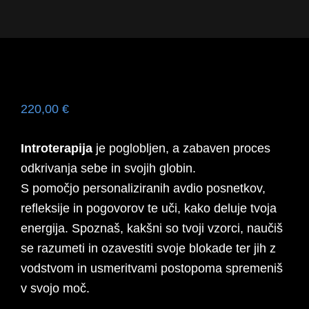
Preskoči
Preskoči
Preskoči
na
na
do
Thea
vodnica
primarno
glavno
noge
Lumina
skozi
navigacijo
vsebino
nevidni
svet
220,00
€
Introterapija
je poglobljen, a zabaven proces
odkrivanja sebe in svojih globin.
S pomočjo personaliziranih avdio posnetkov,
refleksije in pogovorov te uči, kako deluje tvoja
energija. Spoznaš, kakšni so tvoji vzorci, naučiš
se razumeti in ozavestiti svoje blokade ter jih z
vodstvom in usmeritvami postopoma spremeniš
v svojo moč.