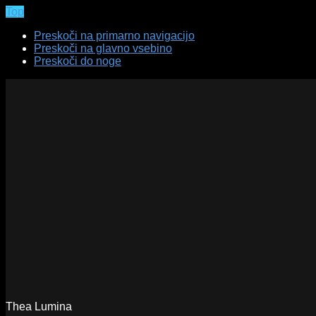
Top
Preskoči na primarno navigacijo
Preskoči na glavno vsebino
Preskoči do noge
Thea Lumina