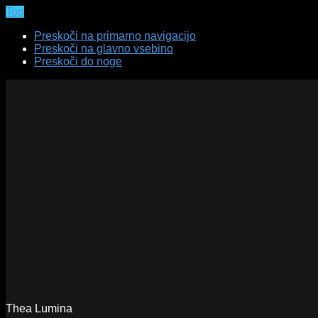
Top
Preskoči na primarno navigacijo
Preskoči na glavno vsebino
Preskoči do noge
Thea Lumina