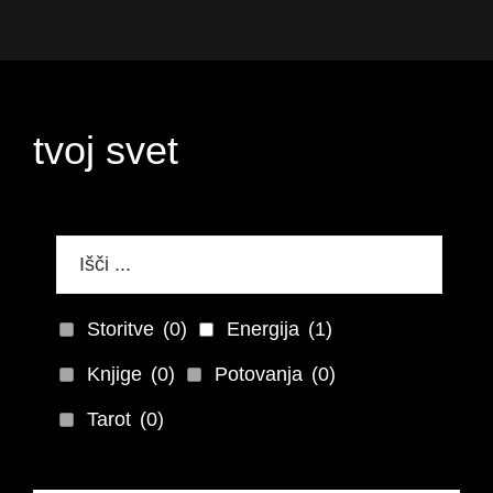
Preskoči
Preskoči
Preskoči
na
na
do
Thea
vodnica
primarno
glavno
noge
Lumina
skozi
navigacijo
vsebino
nevidni
tvoj svet
svet
Storitve
(0)
Energija
(1)
Knjige
(0)
Potovanja
(0)
Tarot
(0)