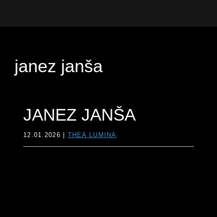
Preskoči
Preskoči
Preskoči
na
na
do
Thea
vodnica
primarno
glavno
noge
Lumina
skozi
navigacijo
vsebino
nevidni
janez janša
svet
JANEZ JANŠA
12.01.2026
|
THEA LUMINA