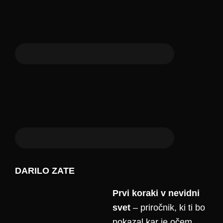
DARILO ZATE
Prvi koraki v nevidni
svet
– priročnik, ki ti bo
pokazal kar je očem