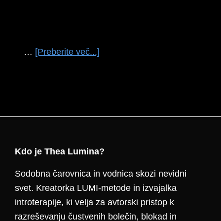
o
…
[Preberite več...]
temJANEZ
JANŠA
Footer
Kdo je Thea Lumina?
Sodobna čarovnica in vodnica skozi nevidni
svet. Kreatorka LUMI-metode in izvajalka
introterapije, ki velja za avtorski pristop k
razreševanju čustvenih bolečin, blokad in