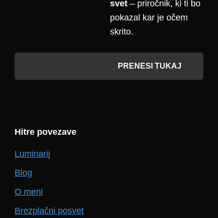
svet
– priročnik, ki ti bo
pokazal kar je očem
skrito.
PRENESI TUKAJ
Hitre povezave
Luminarij
Blog
O meni
Brezplačni posvet