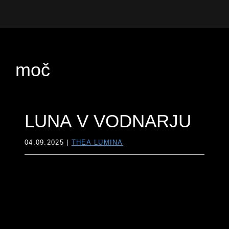
Preskoči
Preskoči
Preskoči
na
na
do
Thea
vodnica
primarno
glavno
noge
Lumina
skozi
navigacijo
vsebino
nevidni
moč
svet
LUNA V VODNARJU
04.09.2025
|
THEA LUMINA