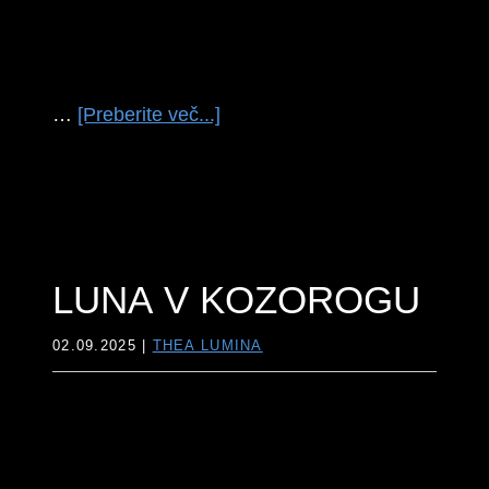
o
…
[Preberite več...]
temLUNA
V
VODNARJU
LUNA V KOZOROGU
02.09.2025
|
THEA LUMINA