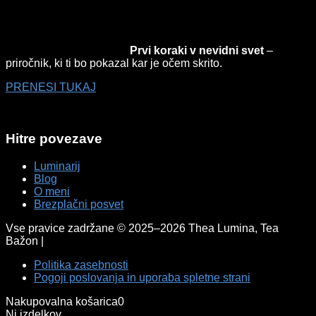
Prvi koraki v nevidni svet
–
priročnik, ki ti bo pokazal kar je očem skrito.
PRENESI TUKAJ
Hitre povezave
Luminarij
Blog
O meni
Brezplačni posvet
Vse pravice zadržane © 2025–2026 Thea Lumina, Tea
Bažon |
Politika zasebnosti
Pogoji poslovanja in uporaba spletne strani
Nakupovalna košarica
0
Ni izdelkov