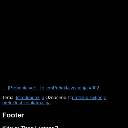
…
[Preberite več...]
o temPretekla življenja #002
Tema:
Introdimenzija
Označeno z:
preteklo življenje
,
preteklost
,
reinkarnacija
Footer
Kdo je Thea Lumina?