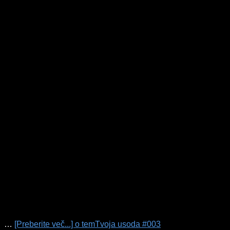
…
[Preberite več...]
o temTvoja usoda #003