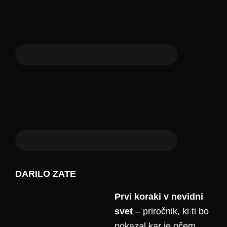
DARILO ZATE
Prvi koraki v nevidni
svet
– priročnik, ki ti bo
pokazal kar je očem