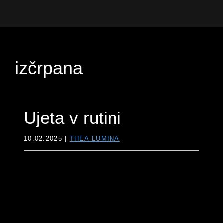
Preskoči
Preskoči
Preskoči
na
na
do
Thea
vodnica
primarno
glavno
noge
Lumina
skozi
navigacijo
vsebino
nevidni
izčrpana
svet
Ujeta v rutini
10.02.2025
|
THEA LUMINA