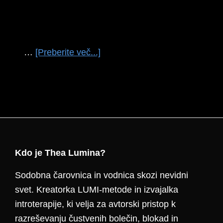
o
…
[Preberite več...]
temUjeta
v
rutini
Footer
Kdo je Thea Lumina?
Sodobna čarovnica in vodnica skozi nevidni
svet. Kreatorka LUMI-metode in izvajalka
introterapije, ki velja za avtorski pristop k
razreševanju čustvenih bolečin, blokad in