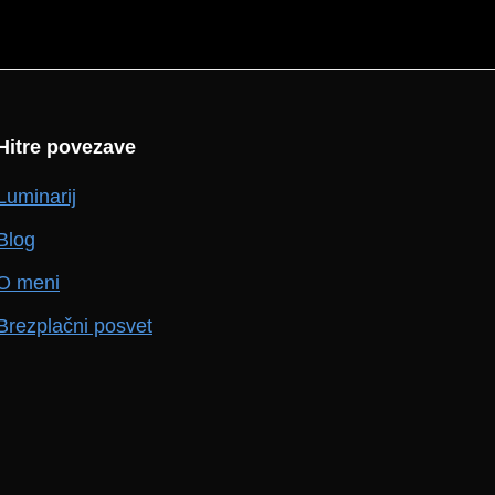
Hitre povezave
Luminarij
Blog
O meni
Brezplačni posvet