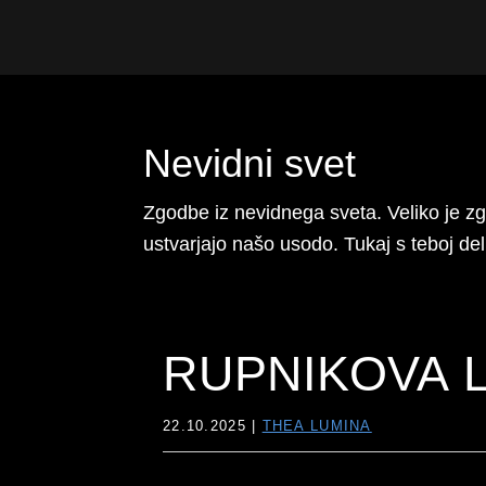
Preskoči
Preskoči
Preskoči
na
na
do
Thea
vodnica
primarno
glavno
noge
Lumina
skozi
navigacijo
vsebino
nevidni
Nevidni svet
svet
Zgodbe iz nevidnega sveta. Veliko je zgo
ustvarjajo našo usodo. Tukaj s teboj de
RUPNIKOVA L
22.10.2025
|
THEA LUMINA