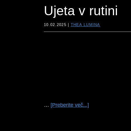
Ujeta v rutini
10.02.2025
|
THEA LUMINA
o
…
[Preberite več...]
temUjeta
v
rutini