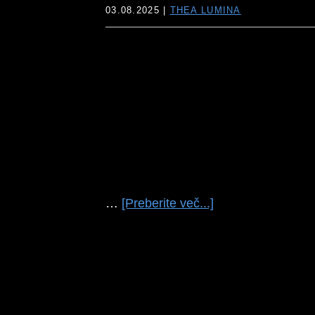
03.08.2025
|
THEA LUMINA
o
…
[Preberite več...]
temPremagana
bojevnica