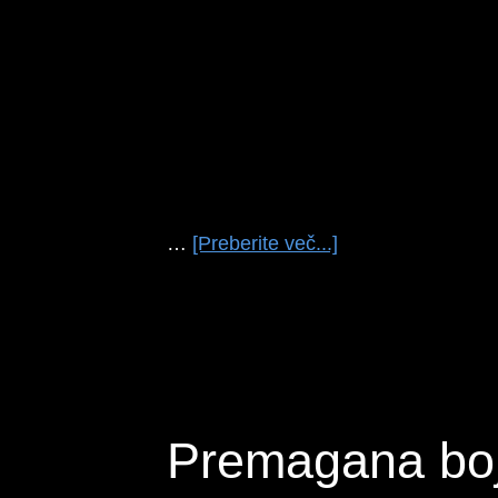
o
…
[Preberite več...]
temRUPNIKOVA
LINIJA
#01
Premagana bo